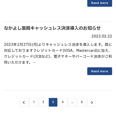
Read more
なかよし薬局キャッシュレス決済導入のお知らせ
2023.02.22
2023年2月27日(月)よりキャッシュレス決済を導入します。既に
対応しておりますクレジットカード(VISA、Mastercard)に加え、
クレジットカード(JCBなど)、電子マネーやバーコード決済がご利
用いただけます。…
Read more
投
固
固
固
固
固
1
2
3
4
…
6
定
定
定
定
定
稿
ペ
ペ
ペ
ペ
ペ