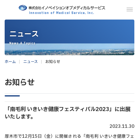
コ
ナ
MENU
ン
ビ
テ
ゲ
ン
ー
ニュース
ツ
シ
へ
ョ
News & Topics
ス
ン
キ
に
ホーム
ニュース
お知らせ
ッ
移
プ
動
お知らせ
「南毛利 いきいき健康フェスティバル2023」に出展
いたします。
2023.11.30
厚木市で12月15日（金）に開催される「南毛利 いきいき健康フェ