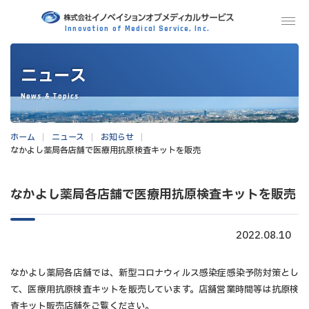
コ
ナ
MENU
ン
ビ
テ
ゲ
ン
ー
ニュース
ツ
シ
へ
ョ
News & Topics
ス
ン
キ
に
ホーム
ニュース
お知らせ
ッ
移
なかよし薬局各店舗で医療用抗原検査キットを販売
プ
動
なかよし薬局各店舗で医療用抗原検査キットを販売
2022.08.10
なかよし薬局各店舗では、新型コロナウィルス感染症感染予防対策とし
て、医療用抗原検査キットを販売しています。店舗営業時間等は抗原検
査キット販売店舗をご覧ください。