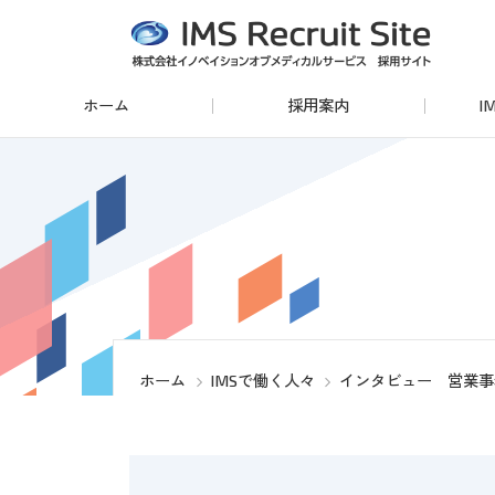
コ
ナ
ン
ビ
テ
ゲ
ホーム
採用案内
I
ン
ー
ツ
シ
へ
ョ
2027年卒向け
2027年に大学院、大学
ス
ン
文系理系は問いません。
キ
に
ッ
移
グ
グ
プ
動
ル
ル
ー
ー
営業職
プ
プ
ホーム
IMSで働く人々
インタビュー 営業事
2028年卒向け
2028年に大学院、大学
リ
リ
文系理系は問いません。
ン
ン
ク
ク
グ
グ