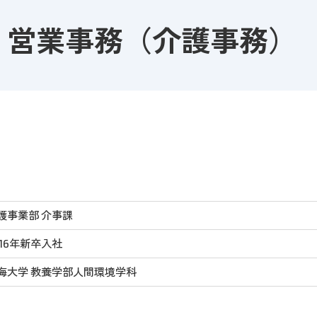
ー
エン
事務職・管理部門
 営業事務（介護事務）
プ
リ
ト･アルバイト
ン
エントリーフォー
ク
ム
護事業部 介事課
016年新卒入社
海大学 教養学部人間環境学科