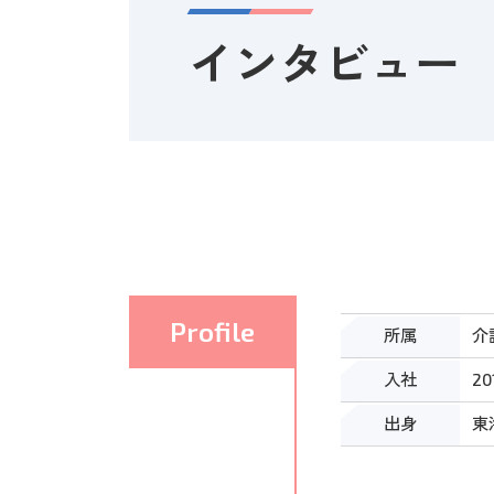
ル
ル
ー
ー
営業職
インタビュー
プ
プ
キャリア採用
パー
リ
リ
ン
ン
グ
グ
エントリーフォー
ク
ク
ル
ル
ム
ー
ー
プ
プ
リ
リ
ン
ン
ク
ク
Profile
所属
介
入社
2
出身
東