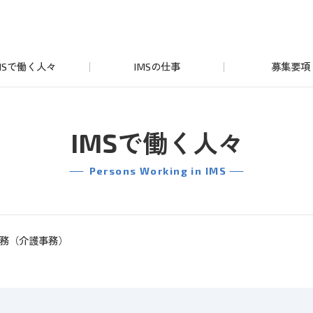
ENTRY
MSで働く人々
IMSの仕事
募集要項
エントリー
、専門学校、短大、高等専門学校を卒業見込みの方が対象です。
IMSで働く人々
エントリーは下記の就職情報サイトから可能です。
グ
Persons Working in IMS
ル
ー
エン
事務職・管理部門
プ
務（介護事務）
リ
、専門学校、短大、高等専門学校を卒業見込みの方が対象です。
エントリーは下記の就職情報サイトから可能です。
ン
ク
グ
ル